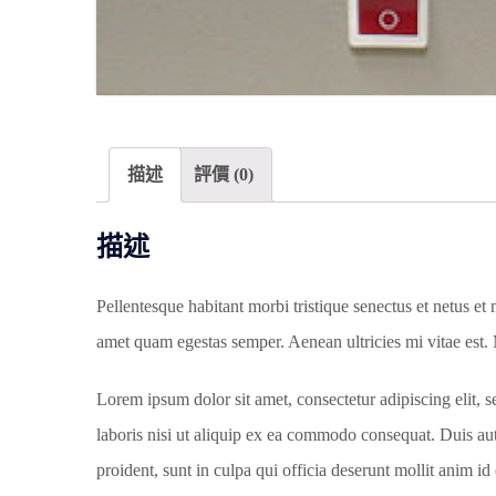
描述
評價 (0)
描述
Pellentesque habitant morbi tristique senectus et netus et 
amet quam egestas semper. Aenean ultricies mi vitae est. 
Lorem ipsum dolor sit amet, consectetur adipiscing elit,
laboris nisi ut aliquip ex ea commodo consequat. Duis aute
proident, sunt in culpa qui officia deserunt mollit anim id