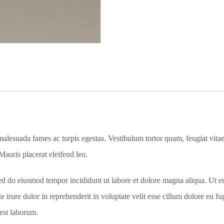
穩
定
器
數
量
malesuada fames ac turpis egestas. Vestibulum tortor quam, feugiat vitae,
Mauris placerat eleifend leo.
 sed do eiusmod tempor incididunt ut labore et dolore magna aliqua. Ut 
 irure dolor in reprehenderit in voluptate velit esse cillum dolore eu fu
 est laborum.