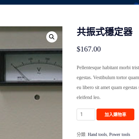
共振式穩定器
$
167.00
Pellentesque habitant morbi tris
egestas. Vestibulum tortor quam,
eu libero sit amet quam egestas 
eleifend leo.
共
加入購物車
振
式
分類:
Hand tools
,
Power tools