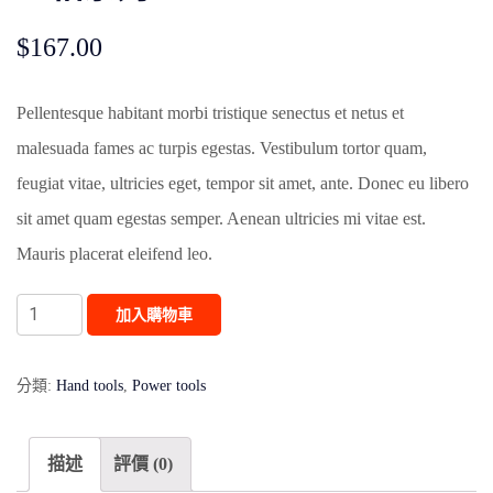
$
167.00
Pellentesque habitant morbi tristique senectus et netus et
malesuada fames ac turpis egestas. Vestibulum tortor quam,
feugiat vitae, ultricies eget, tempor sit amet, ante. Donec eu libero
sit amet quam egestas semper. Aenean ultricies mi vitae est.
Mauris placerat eleifend leo.
三
加入購物車
相
系
分類:
Hand tools
,
Power tools
列
數
描述
評價 (0)
量