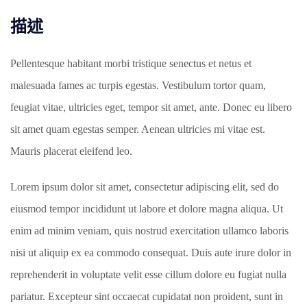
描述
Pellentesque habitant morbi tristique senectus et netus et
malesuada fames ac turpis egestas. Vestibulum tortor quam,
feugiat vitae, ultricies eget, tempor sit amet, ante. Donec eu libero
sit amet quam egestas semper. Aenean ultricies mi vitae est.
Mauris placerat eleifend leo.
Lorem ipsum dolor sit amet, consectetur adipiscing elit, sed do
eiusmod tempor incididunt ut labore et dolore magna aliqua. Ut
enim ad minim veniam, quis nostrud exercitation ullamco laboris
nisi ut aliquip ex ea commodo consequat. Duis aute irure dolor in
reprehenderit in voluptate velit esse cillum dolore eu fugiat nulla
pariatur. Excepteur sint occaecat cupidatat non proident, sunt in