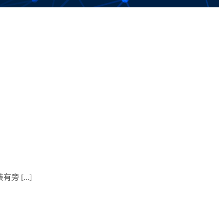
[...]