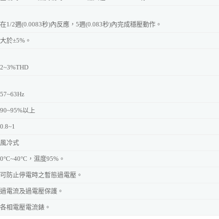
在1/2週(0.0083秒)內反應，5週(0.083秒)內完成穩壓動作。
大於
±
5%。
2~3%THD
57~63Hz
90~95%以上
0.8~1
風冷式
0
°C
~40
°C
，濕度95%。
可防止停電時之暫態過電壓。
過電流及過電壓保護。
各相電壓電流錶。