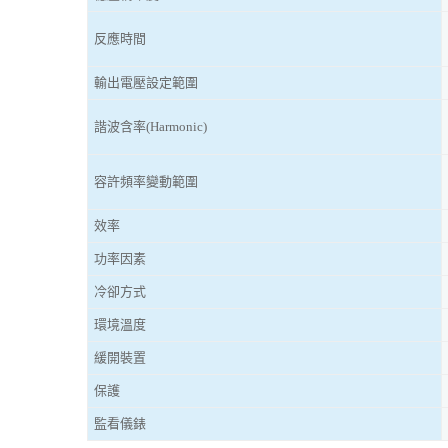
反應時間
輸出電壓設定範圍
諧波含率(Harmonic)
容許頻率變動範圍
效率
功率因素
冷卻方式
環境溫度
緩開裝置
保護
監看儀錶