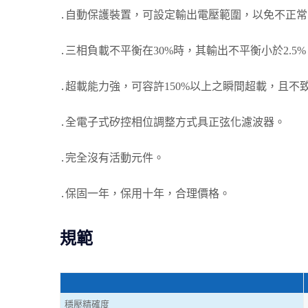
․自動保護裝置，可設定輸出電壓範圍，以免不正
․三相負載不平衡在30%時，其輸出不平衡小於2.5%
․超載能力強，可容許150%以上之瞬間超載，且不
․全電子式矽控相位調整方式具正弦化濾波器。
․完全沒有活動元件。
․保固一年，保用十年，合理價格。
規範
穩壓精確度