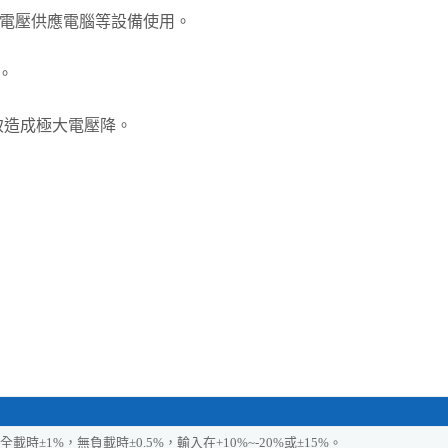
常電壓供應電腦等設備使用。
。
致造成極大電壓降。
全載時±1%，無負載時±0.5%，輸入在+10%~-20%或±15%。