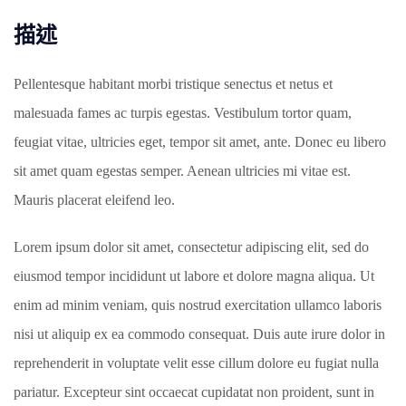
描述
Pellentesque habitant morbi tristique senectus et netus et
malesuada fames ac turpis egestas. Vestibulum tortor quam,
feugiat vitae, ultricies eget, tempor sit amet, ante. Donec eu libero
sit amet quam egestas semper. Aenean ultricies mi vitae est.
Mauris placerat eleifend leo.
Lorem ipsum dolor sit amet, consectetur adipiscing elit, sed do
eiusmod tempor incididunt ut labore et dolore magna aliqua. Ut
enim ad minim veniam, quis nostrud exercitation ullamco laboris
nisi ut aliquip ex ea commodo consequat. Duis aute irure dolor in
reprehenderit in voluptate velit esse cillum dolore eu fugiat nulla
pariatur. Excepteur sint occaecat cupidatat non proident, sunt in