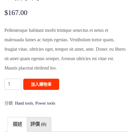
$
167.00
Pellentesque habitant morbi tristique senectus et netus et
malesuada fames ac turpis egestas. Vestibulum tortor quam,
feugiat vitae, ultricies eget, tempor sit amet, ante. Donec eu libero
sit amet quam egestas semper. Aenean ultricies mi vitae est.
Mauris placerat eleifend leo.
三
加入購物車
相
系
分類:
Hand tools
,
Power tools
列
數
描述
評價 (0)
量