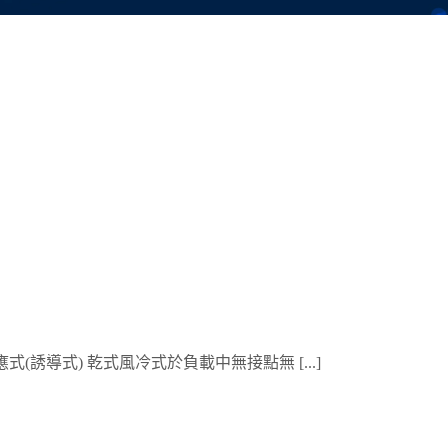
 感應式(誘導式) 乾式風冷式於負載中無接點無 [...]